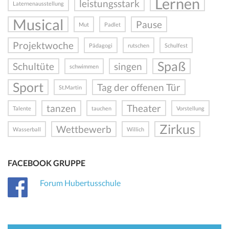
Lernen
leistungsstark
Laternenausstellung
Musical
Pause
Mut
Padlet
Projektwoche
Pädagogi
rutschen
Schulfest
Spaß
Schultüte
singen
schwimmen
Sport
Tag der offenen Tür
St.Martin
tanzen
Theater
Talente
tauchen
Vorstellung
Zirkus
Wettbewerb
Wasserball
Willich
FACEBOOK GRUPPE
Forum Hubertusschule