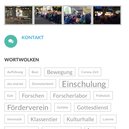
KONTAKT
WORTWOLKEN
Bewegung
Aufführung
Beat
Corona-Zeit
Einschulung
das sind wir
Dreimeterbrett
Forschen
Forscherlabor
Eule
Frühstück
Förderverein
Gottesdienst
Gefühle
Klassentier
Kulturhalle
Informatik
Laterne