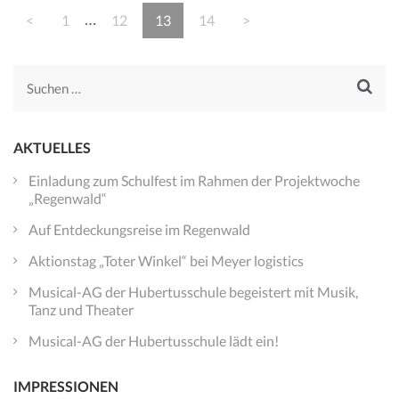
Seitennummerierung
…
Page
Page
Page
Page
<
1
12
13
14
>
der
Beiträge
Suchen
nach:
AKTUELLES
Einladung zum Schulfest im Rahmen der Projektwoche
„Regenwald“
Auf Entdeckungsreise im Regenwald
Aktionstag „Toter Winkel“ bei Meyer logistics
Musical-AG der Hubertusschule begeistert mit Musik,
Tanz und Theater
Musical-AG der Hubertusschule lädt ein!
IMPRESSIONEN