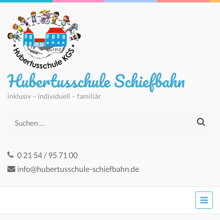
Hubertusschule Schiefbahn
inklusiv – individuell – familiär
Suchen
nach:
0 21 54 / 95 71 00
info@hubertusschule-schiefbahn.de