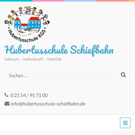
Hubertusschule Schiefbahn
inklusiv – individuell – familiär
Suchen
nach:
0 21 54 / 95 71 00
info@hubertusschule-schiefbahn.de