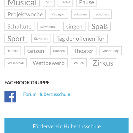
Musical
Pause
Mut
Padlet
Projektwoche
Pädagogi
rutschen
Schulfest
Spaß
Schultüte
singen
schwimmen
Sport
Tag der offenen Tür
St.Martin
tanzen
Theater
Talente
tauchen
Vorstellung
Zirkus
Wettbewerb
Wasserball
Willich
FACEBOOK GRUPPE
Forum Hubertusschule
Förderverein Hubertusschule