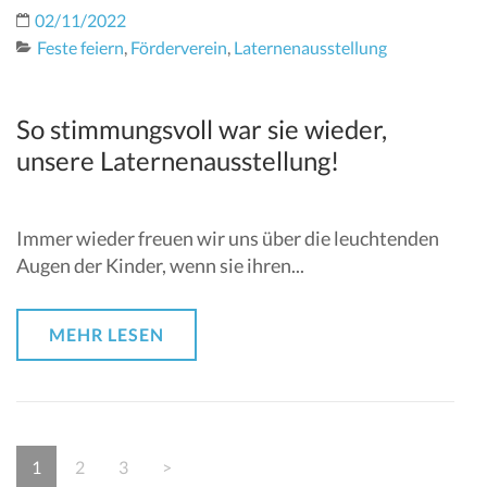
02/11/2022
Feste feiern
,
Förderverein
,
Laternenausstellung
So stimmungsvoll war sie wieder,
unsere Laternenausstellung!
Immer wieder freuen wir uns über die leuchtenden
Augen der Kinder, wenn sie ihren...
MEHR LESEN
Seitennummerierung
Page
Page
Page
1
2
3
>
der