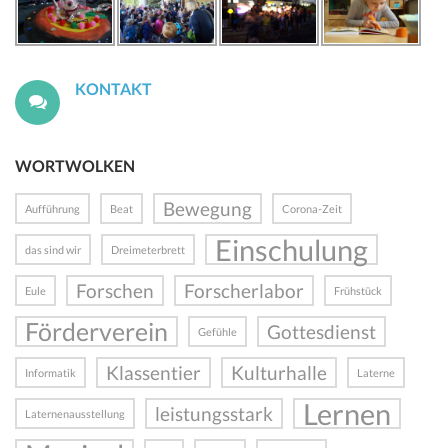
KONTAKT
WORTWOLKEN
Bewegung
Aufführung
Beat
Corona-Zeit
Einschulung
das sind wir
Dreimeterbrett
Forschen
Forscherlabor
Eule
Frühstück
Förderverein
Gottesdienst
Gefühle
Klassentier
Kulturhalle
Informatik
Laterne
Lernen
leistungsstark
Laternenausstellung