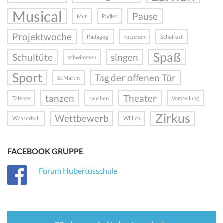
Musical
Pause
Mut
Padlet
Projektwoche
Pädagogi
rutschen
Schulfest
Spaß
Schultüte
singen
schwimmen
Sport
Tag der offenen Tür
St.Martin
tanzen
Theater
Talente
tauchen
Vorstellung
Zirkus
Wettbewerb
Wasserball
Willich
FACEBOOK GRUPPE
Forum Hubertusschule