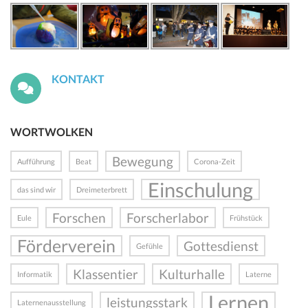
KONTAKT
WORTWOLKEN
Bewegung
Aufführung
Beat
Corona-Zeit
Einschulung
das sind wir
Dreimeterbrett
Forschen
Forscherlabor
Eule
Frühstück
Förderverein
Gottesdienst
Gefühle
Klassentier
Kulturhalle
Informatik
Laterne
Lernen
leistungsstark
Laternenausstellung