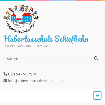
Hubertusschule Schiefbahn
inklusiv – individuell – familiär
Suchen
nach:
0 21 54 / 95 71 00
info@hubertusschule-schiefbahn.de