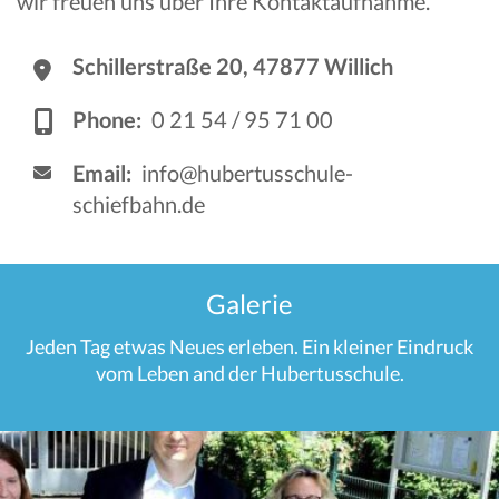
wir freuen uns über Ihre Kontaktaufnahme.
Schillerstraße 20, 47877 Willich
Phone:
0 21 54 / 95 71 00
Email:
info@hubertusschule-
schiefbahn.de
Galerie
Jeden Tag etwas Neues erleben. Ein kleiner Eindruck
vom Leben and der Hubertusschule.