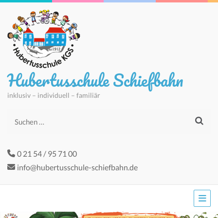
Hubertusschule Schiefbahn
inklusiv – individuell – familiär
Suchen
nach:
0 21 54 / 95 71 00
info@hubertusschule-schiefbahn.de