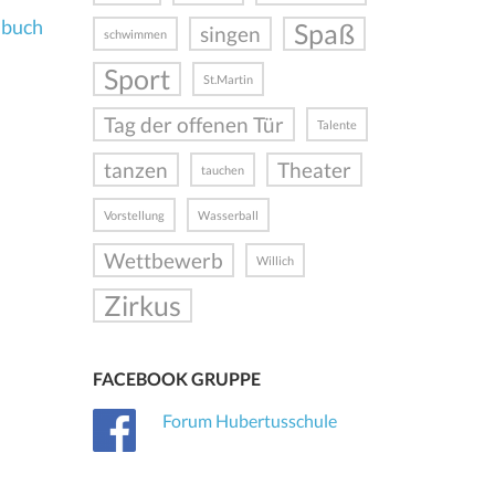
lbuch
Spaß
singen
schwimmen
Sport
St.Martin
Tag der offenen Tür
Talente
tanzen
Theater
tauchen
Vorstellung
Wasserball
Wettbewerb
Willich
Zirkus
FACEBOOK GRUPPE
Forum Hubertusschule