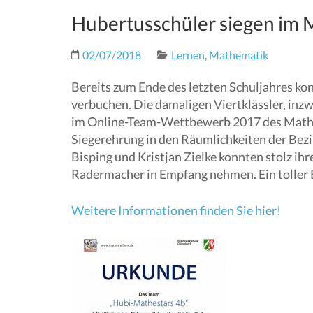
Hubertusschüler siegen im
02/07/2018
Lernen
,
Mathematik
Bereits zum Ende des letzten Schuljahres ko
verbuchen. Die damaligen Viertklässler, inz
im Online-Team-Wettbewerb 2017 des Mathe-T
Siegerehrung in den Räumlichkeiten der Bezir
Bisping und Kristjan Zielke konnten stolz i
Radermacher in Empfang nehmen. Ein toller E
Weitere Informationen finden Sie hier!