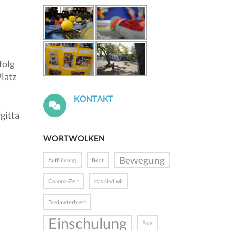
folg
Platz
KONTAKT
gitta
WORTWOLKEN
Bewegung
Aufführung
Beat
Corona-Zeit
das sind wir
Dreimeterbrett
Einschulung
Eule