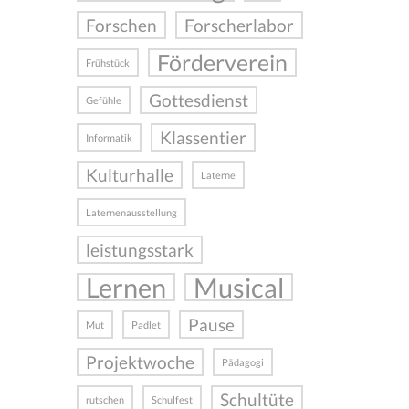
Forschen
Forscherlabor
Förderverein
Frühstück
Gottesdienst
Gefühle
Klassentier
Informatik
Kulturhalle
Laterne
Laternenausstellung
leistungsstark
Lernen
Musical
Pause
Mut
Padlet
Projektwoche
Pädagogi
Schultüte
rutschen
Schulfest