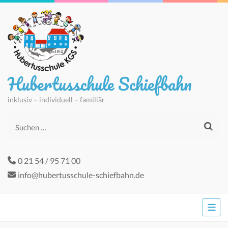
Hubertusschule Schiefbahn
inklusiv – individuell – familiär
Suchen
nach:
0 21 54 / 95 71 00
info@hubertusschule-schiefbahn.de