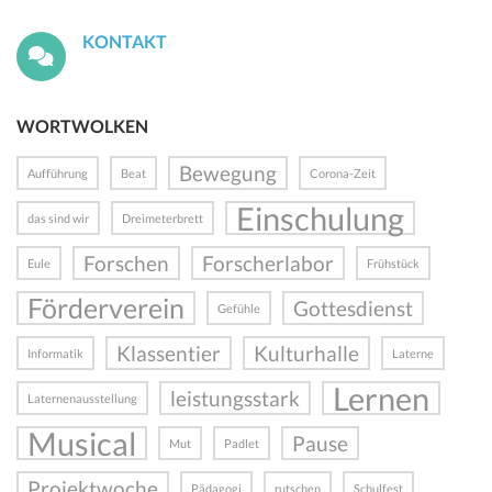
KONTAKT
WORTWOLKEN
Bewegung
Aufführung
Beat
Corona-Zeit
Einschulung
das sind wir
Dreimeterbrett
Forschen
Forscherlabor
Eule
Frühstück
Förderverein
Gottesdienst
Gefühle
Klassentier
Kulturhalle
Informatik
Laterne
Lernen
leistungsstark
Laternenausstellung
Musical
Pause
Mut
Padlet
Projektwoche
Pädagogi
rutschen
Schulfest