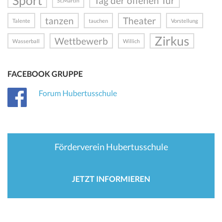
Sport
Tag der offenen Tür
St.Martin
tanzen
Theater
Talente
tauchen
Vorstellung
Zirkus
Wettbewerb
Wasserball
Willich
FACEBOOK GRUPPE
Forum Hubertusschule
Förderverein Hubertusschule
JETZT INFORMIEREN