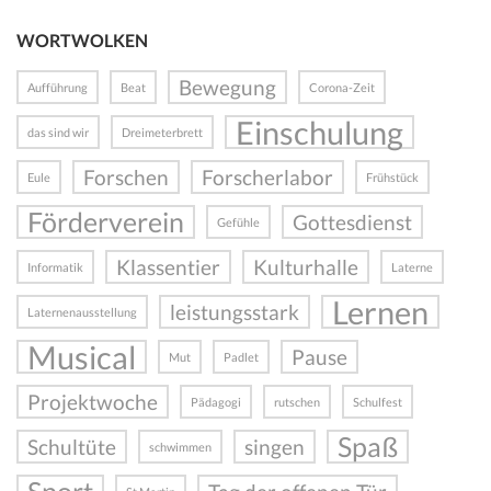
WORTWOLKEN
Bewegung
Aufführung
Beat
Corona-Zeit
Einschulung
das sind wir
Dreimeterbrett
Forschen
Forscherlabor
Eule
Frühstück
Förderverein
Gottesdienst
Gefühle
Klassentier
Kulturhalle
Informatik
Laterne
Lernen
leistungsstark
Laternenausstellung
Musical
Pause
Mut
Padlet
Projektwoche
Pädagogi
rutschen
Schulfest
Spaß
Schultüte
singen
schwimmen