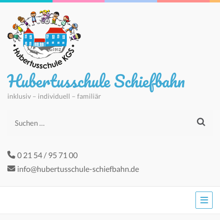
Hubertusschule Schiefbahn
inklusiv – individuell – familiär
Suchen
nach:
0 21 54 / 95 71 00
info@hubertusschule-schiefbahn.de