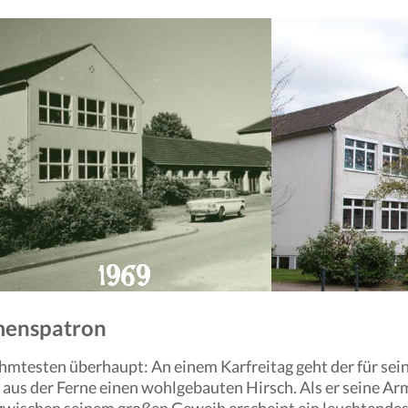
amenspatron
ühmtesten überhaupt: An einem Karfreitag geht der für s
us der Ferne einen wohlgebauten Hirsch. Als er seine Armb