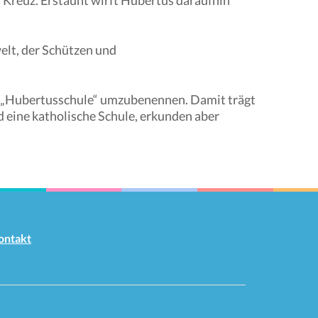
 Kreuz. Erstaunt wirft Hubertus daraufhin
lt, der Schützen und
 in „Hubertusschule“ umzubenennen. Damit trägt
nd eine katholische Schule, erkunden aber
ontakt