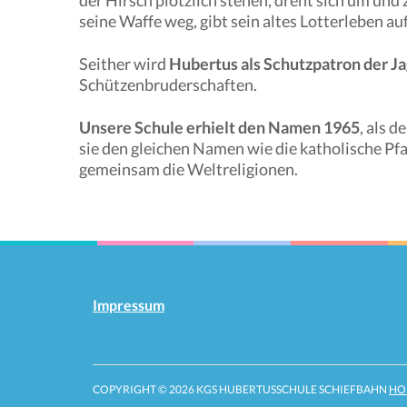
der Hirsch plötzlich stehen, dreht sich um un
seine Waffe weg, gibt sein altes Lotterleben auf
Seither wird
Hubertus als Schutzpatron der J
Schützenbruderschaften.
Unsere Schule erhielt den Namen 1965
, als 
sie den gleichen Namen wie die katholische Pfa
gemeinsam die Weltreligionen.
Impressum
COPYRIGHT © 2026 KGS HUBERTUSSCHULE SCHIEFBAHN
HO