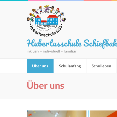
Hubertusschule Schiefba
inklusiv – individuell – familiär
Über uns
Schulanfang
Schulleben
Über uns