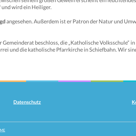
d zwischen seinem großen Geweih erscheint ein leuchtendes
 und wird ein Heiliger.
agd
angesehen. Außerdem ist er Patron der Natur und Umwe
der Gemeinderat beschloss, die „Katholische Volksschule“
rrei und die katholische Pfarrkirche in Schiefbahn. Wir si
Datenschutz
K
ME