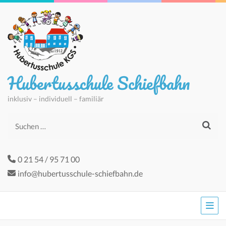
Hubertusschule Schiefbahn
inklusiv – individuell – familiär
Suchen
nach:
0 21 54 / 95 71 00
info@hubertusschule-schiefbahn.de