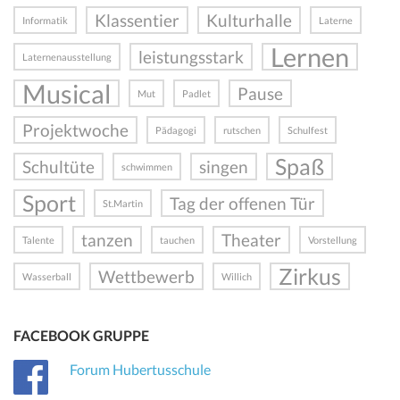
Klassentier
Kulturhalle
Informatik
Laterne
Lernen
leistungsstark
Laternenausstellung
Musical
Pause
Mut
Padlet
Projektwoche
Pädagogi
rutschen
Schulfest
Spaß
Schultüte
singen
schwimmen
Sport
Tag der offenen Tür
St.Martin
tanzen
Theater
Talente
tauchen
Vorstellung
Zirkus
Wettbewerb
Wasserball
Willich
FACEBOOK GRUPPE
Forum Hubertusschule