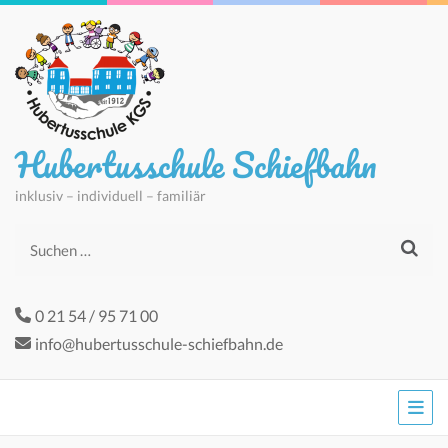
Hubertusschule Schiefbahn
inklusiv – individuell – familiär
Suchen
nach:
0 21 54 / 95 71 00
info@hubertusschule-schiefbahn.de