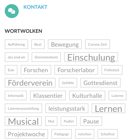
KONTAKT
WORTWOLKEN
Bewegung
Aufführung
Beat
Corona-Zeit
Einschulung
das sind wir
Dreimeterbrett
Forschen
Forscherlabor
Eule
Frühstück
Förderverein
Gottesdienst
Gefühle
Klassentier
Kulturhalle
Informatik
Laterne
Lernen
leistungsstark
Laternenausstellung
Musical
Pause
Mut
Padlet
Projektwoche
Pädagogi
rutschen
Schulfest