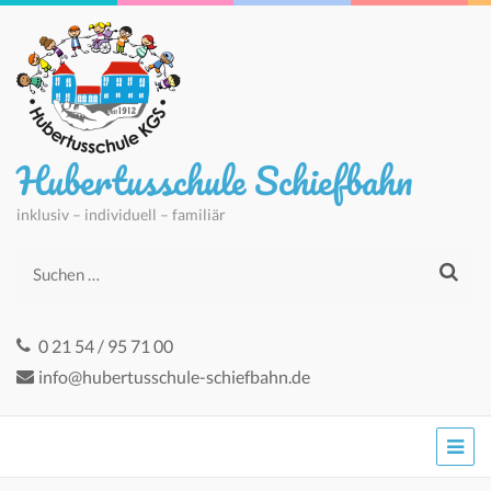
Hubertusschule Schiefbahn
inklusiv – individuell – familiär
Suchen
nach:
0 21 54 / 95 71 00
info@hubertusschule-schiefbahn.de