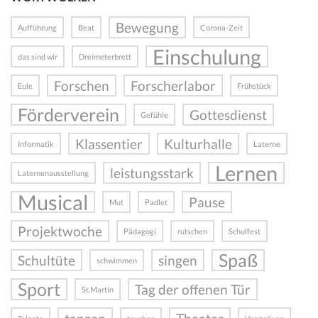
Bewegung
Aufführung
Beat
Corona-Zeit
Einschulung
das sind wir
Dreimeterbrett
Forschen
Forscherlabor
Eule
Frühstück
Förderverein
Gottesdienst
Gefühle
Klassentier
Kulturhalle
Informatik
Laterne
Lernen
leistungsstark
Laternenausstellung
Musical
Pause
Mut
Padlet
Projektwoche
Pädagogi
rutschen
Schulfest
Spaß
Schultüte
singen
schwimmen
Sport
Tag der offenen Tür
St.Martin