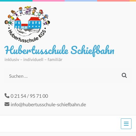
Hubertusschule Schiefbahn
inklusiv – individuell – familiär
Suchen
nach:
0 21 54 / 95 71 00
info@hubertusschule-schiefbahn.de