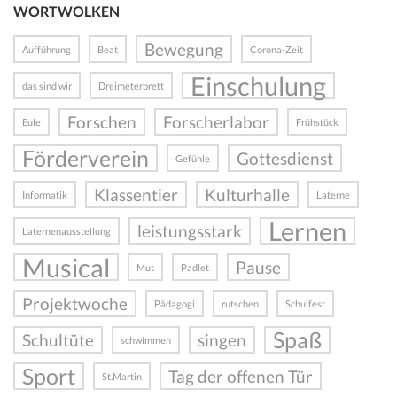
WORTWOLKEN
Bewegung
Aufführung
Beat
Corona-Zeit
Einschulung
das sind wir
Dreimeterbrett
Forschen
Forscherlabor
Eule
Frühstück
Förderverein
Gottesdienst
Gefühle
Klassentier
Kulturhalle
Informatik
Laterne
Lernen
leistungsstark
Laternenausstellung
Musical
Pause
Mut
Padlet
Projektwoche
Pädagogi
rutschen
Schulfest
Spaß
Schultüte
singen
schwimmen
Sport
Tag der offenen Tür
St.Martin