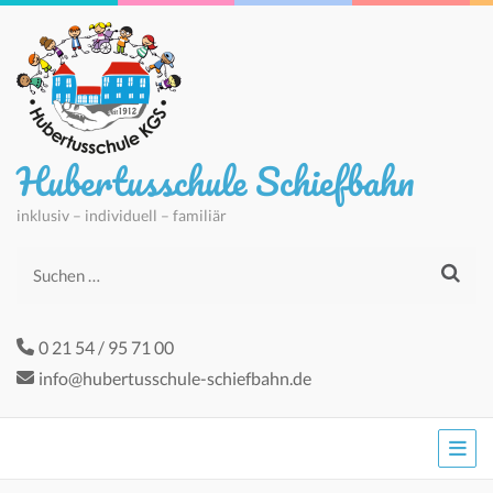
Hubertusschule Schiefbahn
inklusiv – individuell – familiär
Suchen
nach:
0 21 54 / 95 71 00
info@hubertusschule-schiefbahn.de