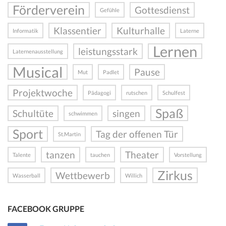
Förderverein
Gottesdienst
Gefühle
Klassentier
Kulturhalle
Informatik
Laterne
Lernen
leistungsstark
Laternenausstellung
Musical
Pause
Mut
Padlet
Projektwoche
Pädagogi
rutschen
Schulfest
Spaß
Schultüte
singen
schwimmen
Sport
Tag der offenen Tür
St.Martin
tanzen
Theater
Talente
tauchen
Vorstellung
Zirkus
Wettbewerb
Wasserball
Willich
FACEBOOK GRUPPE