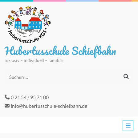
Hubertusschule Schiefbahn
inklusiv – individuell – familiär
Suchen
nach:
0 21 54 / 95 71 00
info@hubertusschule-schiefbahn.de