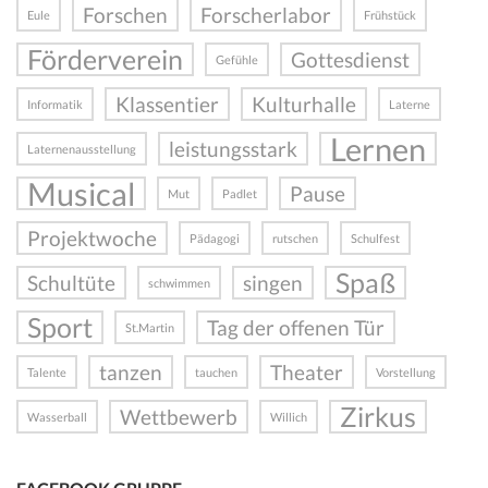
Forschen
Forscherlabor
Eule
Frühstück
Förderverein
Gottesdienst
Gefühle
Klassentier
Kulturhalle
Informatik
Laterne
Lernen
leistungsstark
Laternenausstellung
Musical
Pause
Mut
Padlet
Projektwoche
Pädagogi
rutschen
Schulfest
Spaß
Schultüte
singen
schwimmen
Sport
Tag der offenen Tür
St.Martin
tanzen
Theater
Talente
tauchen
Vorstellung
Zirkus
Wettbewerb
Wasserball
Willich