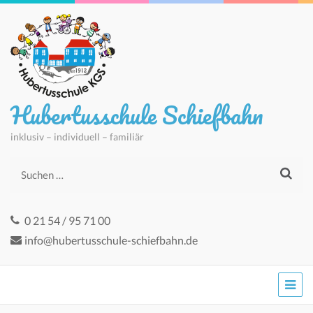
Hubertusschule Schiefbahn
inklusiv – individuell – familiär
Suchen
nach:
0 21 54 / 95 71 00
info@hubertusschule-schiefbahn.de