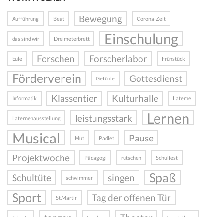
Bewegung
Aufführung
Beat
Corona-Zeit
Einschulung
das sind wir
Dreimeterbrett
Forschen
Forscherlabor
Eule
Frühstück
Förderverein
Gottesdienst
Gefühle
Klassentier
Kulturhalle
Informatik
Laterne
Lernen
leistungsstark
Laternenausstellung
Musical
Pause
Mut
Padlet
Projektwoche
Pädagogi
rutschen
Schulfest
Spaß
Schultüte
singen
schwimmen
Sport
Tag der offenen Tür
St.Martin