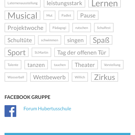
Lernen
leistungsstark
Laternenausstellung
Musical
Pause
Mut
Padlet
Projektwoche
Pädagogi
rutschen
Schulfest
Spaß
Schultüte
singen
schwimmen
Sport
Tag der offenen Tür
St.Martin
tanzen
Theater
Talente
tauchen
Vorstellung
Zirkus
Wettbewerb
Wasserball
Willich
FACEBOOK GRUPPE
Forum Hubertusschule