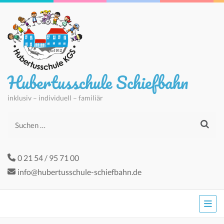
Hubertusschule Schiefbahn
inklusiv – individuell – familiär
Suchen
nach:
0 21 54 / 95 71 00
info@hubertusschule-schiefbahn.de