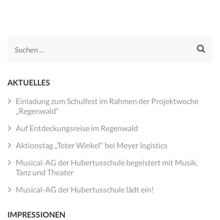
und das Betreuungspersonal
bilden an der Hubertusschule
ein
starkes Team
, das mit
Herz und Hand ein
Suchen
respektvolles Miteinander
nach:
lebt. Mit viel
Spaß und
Freude
lernen die Kinder,
AKTUELLES
stark für das zukünftige
Einladung zum Schulfest im Rahmen der Projektwoche
Leben zu sein.
„Regenwald“
Auf Entdeckungsreise im Regenwald
Aktionstag „Toter Winkel“ bei Meyer logistics
Musical-AG der Hubertusschule begeistert mit Musik,
Tanz und Theater
Musical-AG der Hubertusschule lädt ein!
IMPRESSIONEN