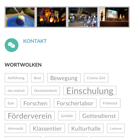
KONTAKT
WORTWOLKEN
Bewegung
Aufführung
Beat
Corona-Zeit
Einschulung
das sind wir
Dreimeterbrett
Forschen
Forscherlabor
Eule
Frühstück
Förderverein
Gottesdienst
Gefühle
Klassentier
Kulturhalle
Informatik
Laterne