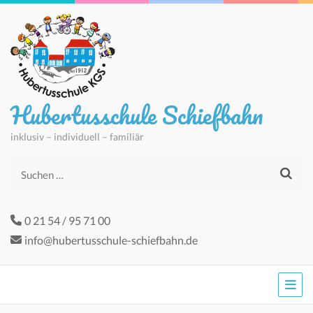
Hubertusschule Schiefbahn
inklusiv – individuell – familiär
Suchen
nach:
0 21 54 / 95 71 00
info@hubertusschule-schiefbahn.de