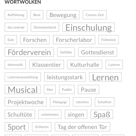
WORTWOLKEN
Bewegung
Aufführung
Beat
Corona-Zeit
Einschulung
das sind wir
Dreimeterbrett
Forschen
Forscherlabor
Eule
Frühstück
Förderverein
Gottesdienst
Gefühle
Klassentier
Kulturhalle
Informatik
Laterne
Lernen
leistungsstark
Laternenausstellung
Musical
Pause
Mut
Padlet
Projektwoche
Pädagogi
rutschen
Schulfest
Spaß
Schultüte
singen
schwimmen
Sport
Tag der offenen Tür
St.Martin