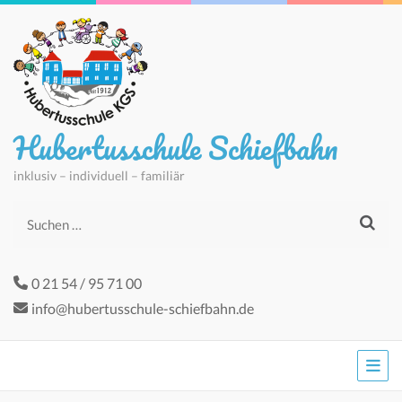
Hubertusschule Schiefbahn
inklusiv – individuell – familiär
Suchen
nach:
0 21 54 / 95 71 00
info@hubertusschule-schiefbahn.de