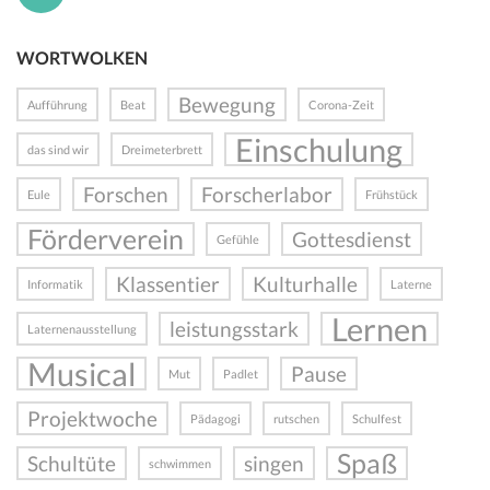
WORTWOLKEN
Bewegung
Aufführung
Beat
Corona-Zeit
Einschulung
das sind wir
Dreimeterbrett
Forschen
Forscherlabor
Eule
Frühstück
Förderverein
Gottesdienst
Gefühle
Klassentier
Kulturhalle
Informatik
Laterne
Lernen
leistungsstark
Laternenausstellung
Musical
Pause
Mut
Padlet
Projektwoche
Pädagogi
rutschen
Schulfest
Spaß
Schultüte
singen
schwimmen