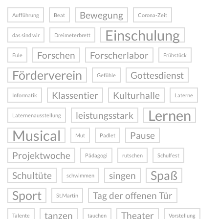
Bewegung
Aufführung
Beat
Corona-Zeit
Einschulung
das sind wir
Dreimeterbrett
Forschen
Forscherlabor
Eule
Frühstück
Förderverein
Gottesdienst
Gefühle
Klassentier
Kulturhalle
Informatik
Laterne
Lernen
leistungsstark
Laternenausstellung
Musical
Pause
Mut
Padlet
Projektwoche
Pädagogi
rutschen
Schulfest
Spaß
Schultüte
singen
schwimmen
Sport
Tag der offenen Tür
St.Martin
tanzen
Theater
Talente
tauchen
Vorstellung