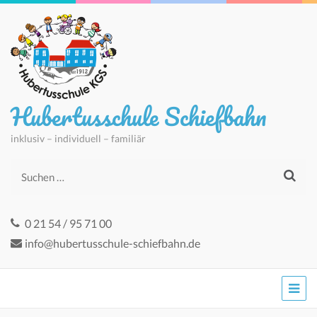
Hubertusschule Schiefbahn
inklusiv – individuell – familiär
Suchen
nach:
0 21 54 / 95 71 00
info@hubertusschule-schiefbahn.de