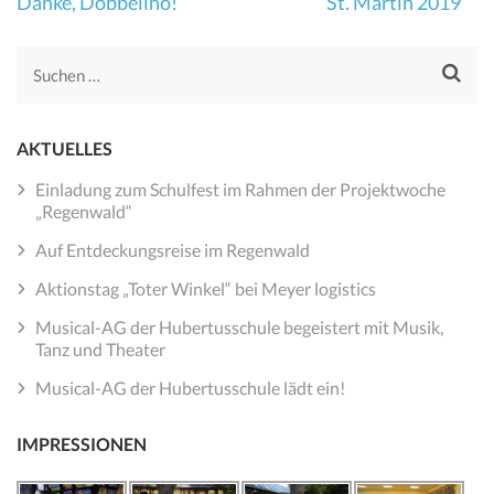
Beitragsnavigation
Danke, Dobbelino!
St. Martin 2019
Suchen
nach:
AKTUELLES
Einladung zum Schulfest im Rahmen der Projektwoche
„Regenwald“
Auf Entdeckungsreise im Regenwald
Aktionstag „Toter Winkel“ bei Meyer logistics
Musical-AG der Hubertusschule begeistert mit Musik,
Tanz und Theater
Musical-AG der Hubertusschule lädt ein!
IMPRESSIONEN