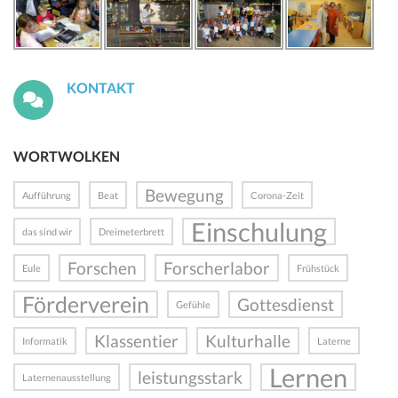
KONTAKT
WORTWOLKEN
Bewegung
Aufführung
Beat
Corona-Zeit
Einschulung
das sind wir
Dreimeterbrett
Forschen
Forscherlabor
Eule
Frühstück
Förderverein
Gottesdienst
Gefühle
Klassentier
Kulturhalle
Informatik
Laterne
Lernen
leistungsstark
Laternenausstellung