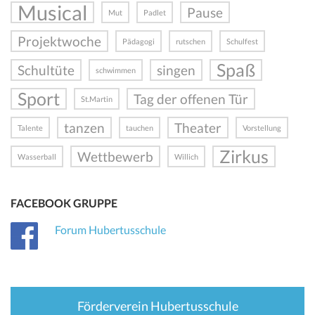
Musical
Pause
Mut
Padlet
Projektwoche
Pädagogi
rutschen
Schulfest
Spaß
Schultüte
singen
schwimmen
Sport
Tag der offenen Tür
St.Martin
tanzen
Theater
Talente
tauchen
Vorstellung
Zirkus
Wettbewerb
Wasserball
Willich
FACEBOOK GRUPPE
Forum Hubertusschule
Förderverein Hubertusschule