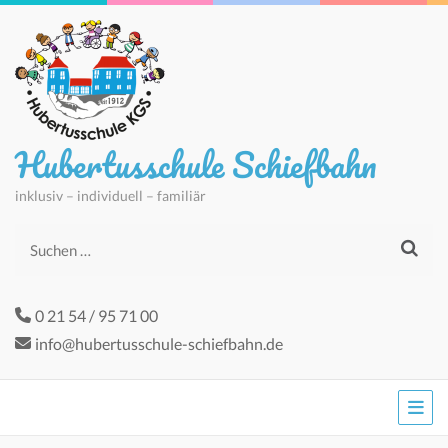
Hubertusschule Schiefbahn
inklusiv – individuell – familiär
Suchen
nach:
0 21 54 / 95 71 00
info@hubertusschule-schiefbahn.de