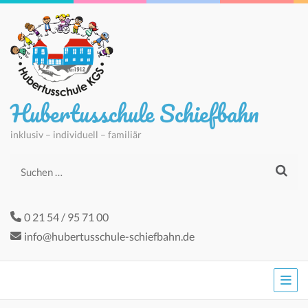
Hubertusschule Schiefbahn
inklusiv – individuell – familiär
Suchen
nach:
0 21 54 / 95 71 00
info@hubertusschule-schiefbahn.de