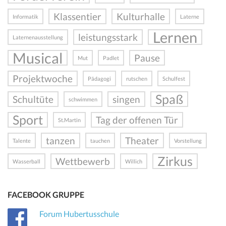
Klassentier
Kulturhalle
Informatik
Laterne
Lernen
leistungsstark
Laternenausstellung
Musical
Pause
Mut
Padlet
Projektwoche
Pädagogi
rutschen
Schulfest
Spaß
Schultüte
singen
schwimmen
Sport
Tag der offenen Tür
St.Martin
tanzen
Theater
Talente
tauchen
Vorstellung
Zirkus
Wettbewerb
Wasserball
Willich
FACEBOOK GRUPPE
Forum Hubertusschule