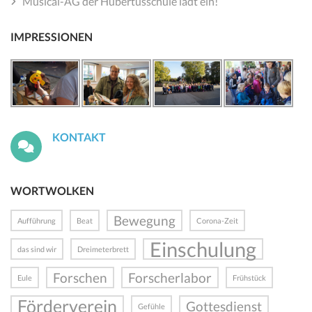
Musical-AG der Hubertusschule lädt ein!
IMPRESSIONEN
KONTAKT
WORTWOLKEN
Bewegung
Aufführung
Beat
Corona-Zeit
Einschulung
das sind wir
Dreimeterbrett
Forschen
Forscherlabor
Eule
Frühstück
Förderverein
Gottesdienst
Gefühle