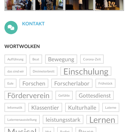
KONTAKT
WORTWOLKEN
Bewegung
Aufführung
Beat
Corona-Zeit
Einschulung
das sind wir
Dreimeterbrett
Forschen
Forscherlabor
Eule
Frühstück
Förderverein
Gottesdienst
Gefühle
Klassentier
Kulturhalle
Informatik
Laterne
Lernen
leistungsstark
Laternenausstellung
Musical
Pause
Mut
Padlet