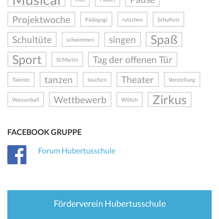
Projektwoche
Pädagogi
rutschen
Schulfest
Spaß
Schultüte
singen
schwimmen
Sport
Tag der offenen Tür
St.Martin
tanzen
Theater
Talente
tauchen
Vorstellung
Zirkus
Wettbewerb
Wasserball
Willich
FACEBOOK GRUPPE
Forum Hubertusschule
Förderverein Hubertusschule