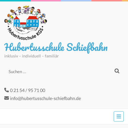
Hubertusschule Schiefbahn
inklusiv – individuell – familiär
Suchen
nach:
0 21 54 / 95 71 00
info@hubertusschule-schiefbahn.de