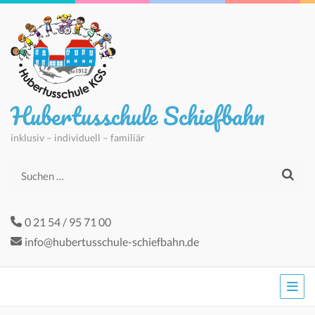
Hubertusschule Schiefbahn
inklusiv – individuell – familiär
Suchen
nach:
0 21 54 / 95 71 00
info@hubertusschule-schiefbahn.de