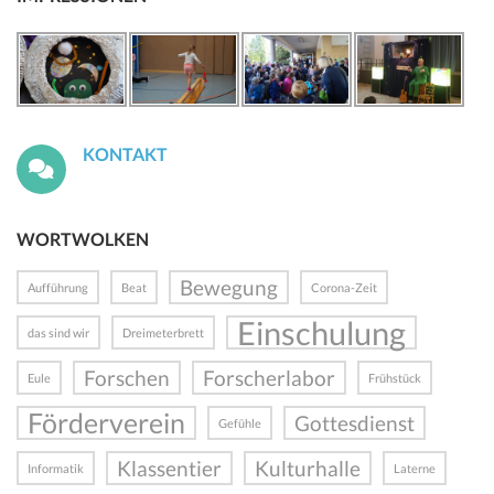
KONTAKT
WORTWOLKEN
Bewegung
Aufführung
Beat
Corona-Zeit
Einschulung
das sind wir
Dreimeterbrett
Forschen
Forscherlabor
Eule
Frühstück
Förderverein
Gottesdienst
Gefühle
Klassentier
Kulturhalle
Informatik
Laterne