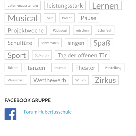
Lernen
leistungsstark
Laternenausstellung
Musical
Pause
Mut
Padlet
Projektwoche
Pädagogi
rutschen
Schulfest
Spaß
Schultüte
singen
schwimmen
Sport
Tag der offenen Tür
St.Martin
tanzen
Theater
Talente
tauchen
Vorstellung
Zirkus
Wettbewerb
Wasserball
Willich
FACEBOOK GRUPPE
Forum Hubertusschule