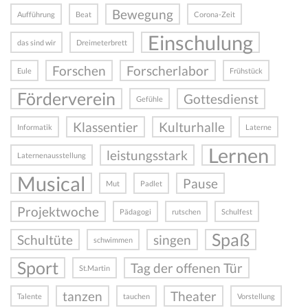
Bewegung
Aufführung
Beat
Corona-Zeit
Einschulung
das sind wir
Dreimeterbrett
Forschen
Forscherlabor
Eule
Frühstück
Förderverein
Gottesdienst
Gefühle
Klassentier
Kulturhalle
Informatik
Laterne
Lernen
leistungsstark
Laternenausstellung
Musical
Pause
Mut
Padlet
Projektwoche
Pädagogi
rutschen
Schulfest
Spaß
Schultüte
singen
schwimmen
Sport
Tag der offenen Tür
St.Martin
tanzen
Theater
Talente
tauchen
Vorstellung