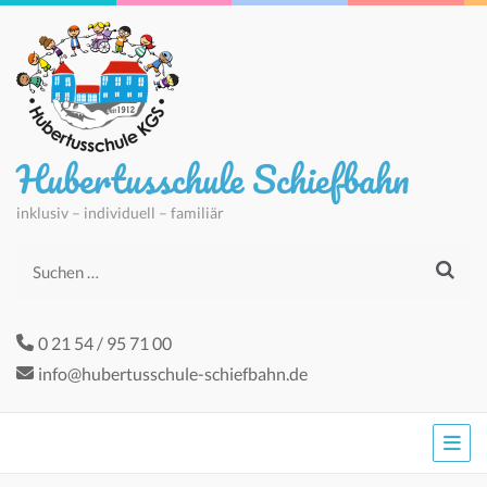
Hubertusschule Schiefbahn
inklusiv – individuell – familiär
Suchen
nach:
0 21 54 / 95 71 00
info@hubertusschule-schiefbahn.de