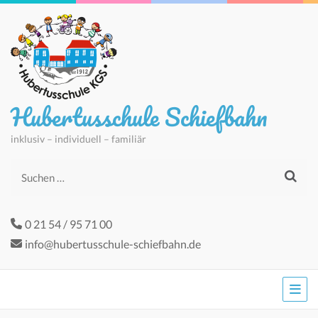
Hubertusschule Schiefbahn
inklusiv – individuell – familiär
Suchen
nach:
0 21 54 / 95 71 00
info@hubertusschule-schiefbahn.de