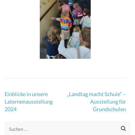
Beitragsnavigation
Einblicke in unsere
„Landtag macht Schule“ –
Laternenausstellung
Ausstellung für
2024
Grundschulen
Suchen