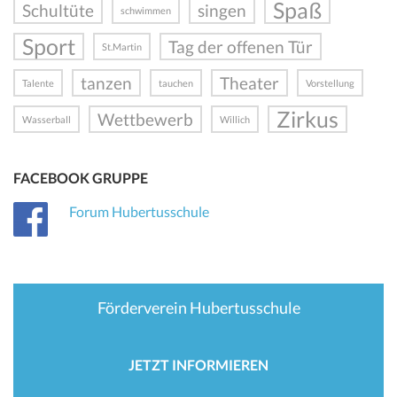
Spaß
Schultüte
singen
schwimmen
Sport
Tag der offenen Tür
St.Martin
tanzen
Theater
Talente
tauchen
Vorstellung
Zirkus
Wettbewerb
Wasserball
Willich
FACEBOOK GRUPPE
Forum Hubertusschule
Förderverein Hubertusschule
JETZT INFORMIEREN