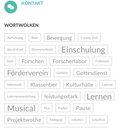
KONTAKT
WORTWOLKEN
Bewegung
Aufführung
Beat
Corona-Zeit
Einschulung
das sind wir
Dreimeterbrett
Forschen
Forscherlabor
Eule
Frühstück
Förderverein
Gottesdienst
Gefühle
Klassentier
Kulturhalle
Informatik
Laterne
Lernen
leistungsstark
Laternenausstellung
Musical
Pause
Mut
Padlet
Projektwoche
Pädagogi
rutschen
Schulfest