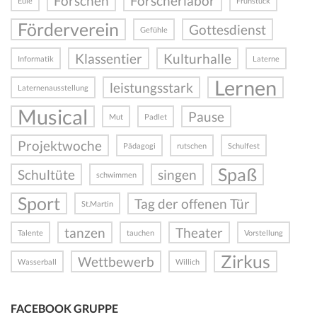
Forschen
Forscherlabor
Eule
Frühstück
Förderverein
Gottesdienst
Gefühle
Klassentier
Kulturhalle
Informatik
Laterne
Lernen
leistungsstark
Laternenausstellung
Musical
Pause
Mut
Padlet
Projektwoche
Pädagogi
rutschen
Schulfest
Spaß
Schultüte
singen
schwimmen
Sport
Tag der offenen Tür
St.Martin
tanzen
Theater
Talente
tauchen
Vorstellung
Zirkus
Wettbewerb
Wasserball
Willich
FACEBOOK GRUPPE