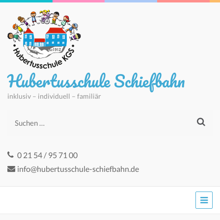
Hubertusschule Schiefbahn
inklusiv – individuell – familiär
Suchen
nach:
0 21 54 / 95 71 00
info@hubertusschule-schiefbahn.de