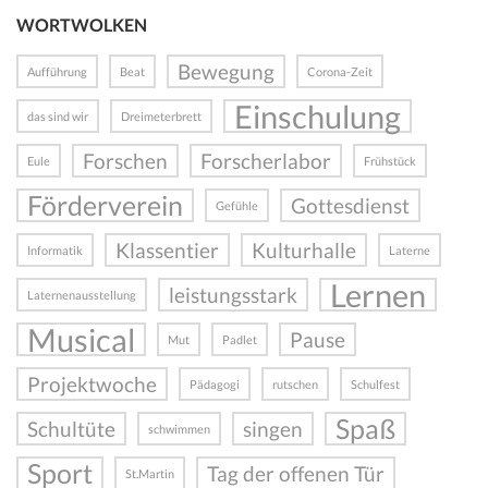
WORTWOLKEN
Bewegung
Aufführung
Beat
Corona-Zeit
Einschulung
das sind wir
Dreimeterbrett
Forschen
Forscherlabor
Eule
Frühstück
Förderverein
Gottesdienst
Gefühle
Klassentier
Kulturhalle
Informatik
Laterne
Lernen
leistungsstark
Laternenausstellung
Musical
Pause
Mut
Padlet
Projektwoche
Pädagogi
rutschen
Schulfest
Spaß
Schultüte
singen
schwimmen
Sport
Tag der offenen Tür
St.Martin