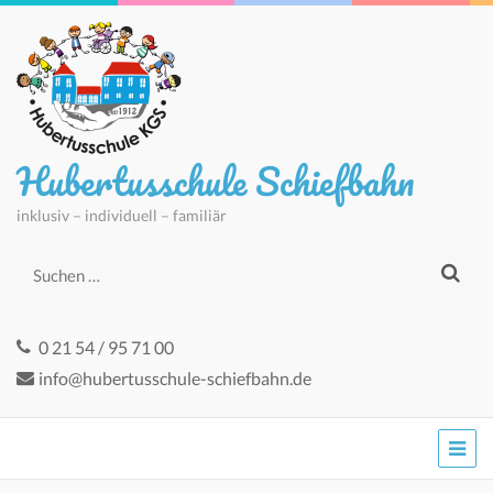
Hubertusschule Schiefbahn
inklusiv – individuell – familiär
Suchen
nach:
0 21 54 / 95 71 00
info@hubertusschule-schiefbahn.de