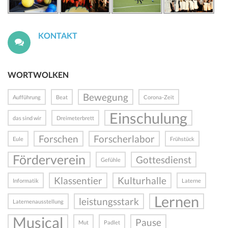
KONTAKT
WORTWOLKEN
Bewegung
Aufführung
Beat
Corona-Zeit
Einschulung
das sind wir
Dreimeterbrett
Forschen
Forscherlabor
Eule
Frühstück
Förderverein
Gottesdienst
Gefühle
Klassentier
Kulturhalle
Informatik
Laterne
Lernen
leistungsstark
Laternenausstellung
Musical
Pause
Mut
Padlet