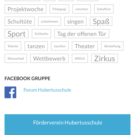
Projektwoche
Pädagogi
rutschen
Schulfest
Spaß
Schultüte
singen
schwimmen
Sport
Tag der offenen Tür
St.Martin
tanzen
Theater
Talente
tauchen
Vorstellung
Zirkus
Wettbewerb
Wasserball
Willich
FACEBOOK GRUPPE
Forum Hubertusschule
Förderverein Hubertusschule