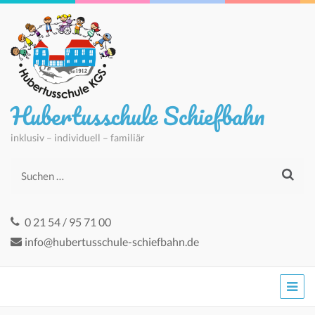
Hubertusschule Schiefbahn
inklusiv – individuell – familiär
Suchen
nach:
0 21 54 / 95 71 00
info@hubertusschule-schiefbahn.de