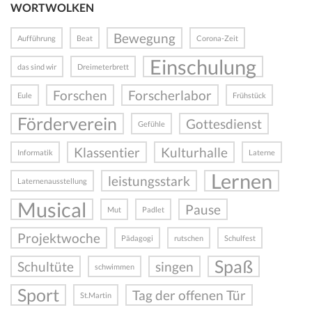
WORTWOLKEN
Bewegung
Aufführung
Beat
Corona-Zeit
Einschulung
das sind wir
Dreimeterbrett
Forschen
Forscherlabor
Eule
Frühstück
Förderverein
Gottesdienst
Gefühle
Klassentier
Kulturhalle
Informatik
Laterne
Lernen
leistungsstark
Laternenausstellung
Musical
Pause
Mut
Padlet
Projektwoche
Pädagogi
rutschen
Schulfest
Spaß
Schultüte
singen
schwimmen
Sport
Tag der offenen Tür
St.Martin