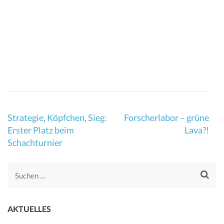
Beitragsnavigation
Strategie, Köpfchen, Sieg:
Forscherlabor – grüne
Erster Platz beim
Lava?!
Schachturnier
Suchen
nach:
AKTUELLES