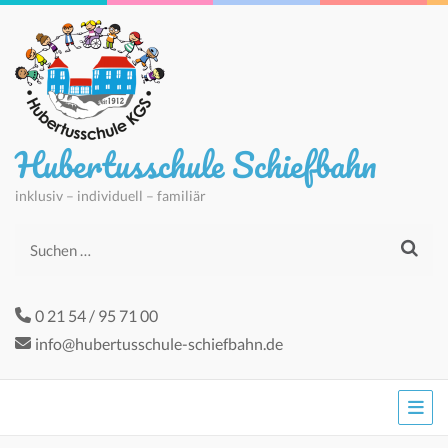
Hubertusschule Schiefbahn
inklusiv – individuell – familiär
Suchen
nach:
0 21 54 / 95 71 00
info@hubertusschule-schiefbahn.de