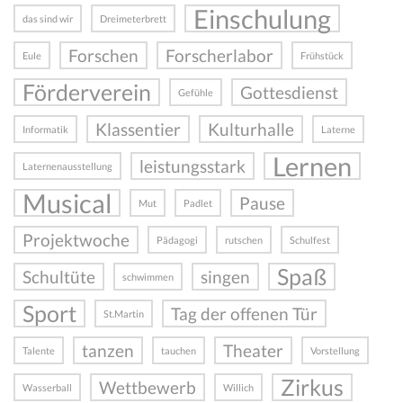
Einschulung
das sind wir
Dreimeterbrett
Forschen
Forscherlabor
Eule
Frühstück
Förderverein
Gottesdienst
Gefühle
Klassentier
Kulturhalle
Informatik
Laterne
Lernen
leistungsstark
Laternenausstellung
Musical
Pause
Mut
Padlet
Projektwoche
Pädagogi
rutschen
Schulfest
Spaß
Schultüte
singen
schwimmen
Sport
Tag der offenen Tür
St.Martin
tanzen
Theater
Talente
tauchen
Vorstellung
Zirkus
Wettbewerb
Wasserball
Willich