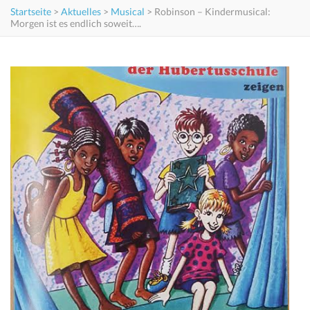
Startseite
>
Aktuelles
>
Musical
>
Robinson – Kindermusical:
Morgen ist es endlich soweit….