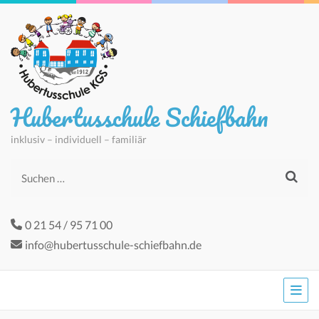
Hubertusschule Schiefbahn
inklusiv – individuell – familiär
Suchen
nach:
0 21 54 / 95 71 00
info@hubertusschule-schiefbahn.de