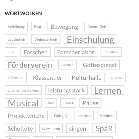
WORTWOLKEN
Bewegung
Aufführung
Beat
Corona-Zeit
Einschulung
das sind wir
Dreimeterbrett
Forschen
Forscherlabor
Eule
Frühstück
Förderverein
Gottesdienst
Gefühle
Klassentier
Kulturhalle
Informatik
Laterne
Lernen
leistungsstark
Laternenausstellung
Musical
Pause
Mut
Padlet
Projektwoche
Pädagogi
rutschen
Schulfest
Spaß
Schultüte
singen
schwimmen