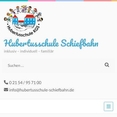
Hubertusschule Schiefbahn
inklusiv – individuell – familiär
Suchen
nach:
0 21 54 / 95 71 00
info@hubertusschule-schiefbahn.de