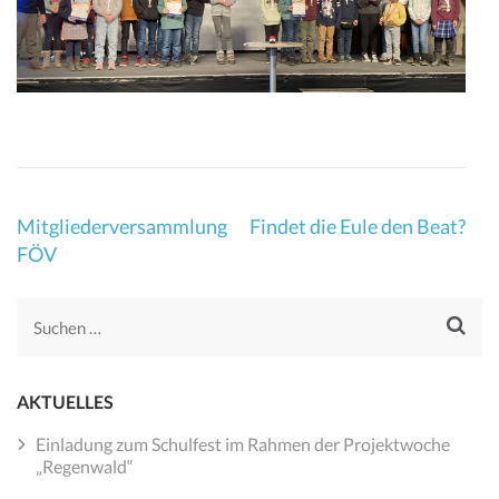
Beitragsnavigation
Mitgliederversammlung
Findet die Eule den Beat?
FÖV
Suchen
nach:
AKTUELLES
Einladung zum Schulfest im Rahmen der Projektwoche
„Regenwald“