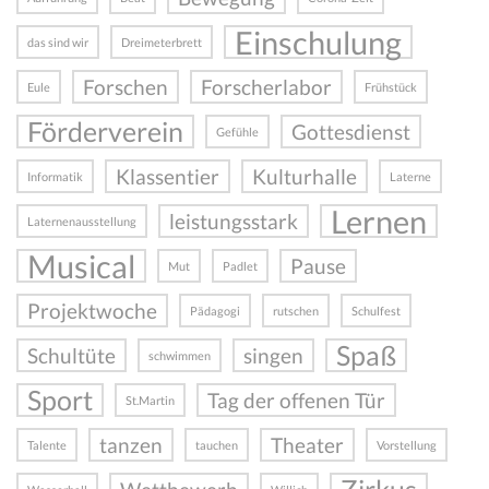
Einschulung
das sind wir
Dreimeterbrett
Forschen
Forscherlabor
Eule
Frühstück
Förderverein
Gottesdienst
Gefühle
Klassentier
Kulturhalle
Informatik
Laterne
Lernen
leistungsstark
Laternenausstellung
Musical
Pause
Mut
Padlet
Projektwoche
Pädagogi
rutschen
Schulfest
Spaß
Schultüte
singen
schwimmen
Sport
Tag der offenen Tür
St.Martin
tanzen
Theater
Talente
tauchen
Vorstellung