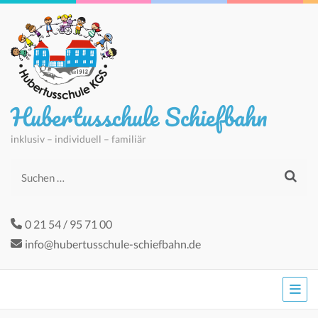
Hubertusschule Schiefbahn
inklusiv – individuell – familiär
Suchen
nach:
0 21 54 / 95 71 00
info@hubertusschule-schiefbahn.de