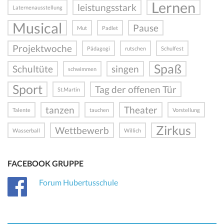
Lernen
leistungsstark
Laternenausstellung
Musical
Pause
Mut
Padlet
Projektwoche
Pädagogi
rutschen
Schulfest
Spaß
Schultüte
singen
schwimmen
Sport
Tag der offenen Tür
St.Martin
tanzen
Theater
Talente
tauchen
Vorstellung
Zirkus
Wettbewerb
Wasserball
Willich
FACEBOOK GRUPPE
Forum Hubertusschule