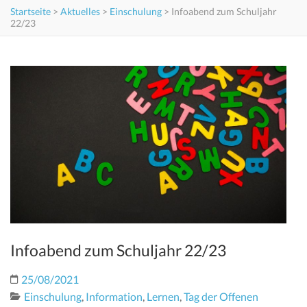
Startseite
>
Aktuelles
>
Einschulung
>
Infoabend zum Schuljahr
22/23
Infoabend zum Schuljahr 22/23
25/08/2021
Einschulung
,
Information
,
Lernen
,
Tag der Offenen