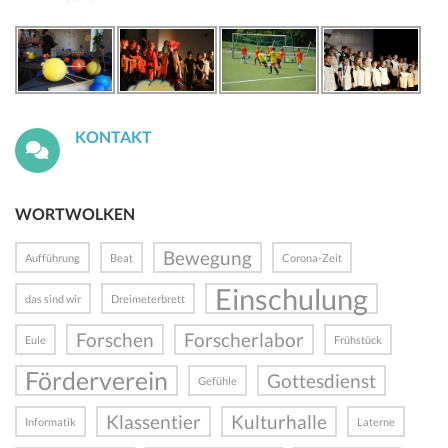
KONTAKT
WORTWOLKEN
Bewegung
Aufführung
Beat
Corona-Zeit
Einschulung
das sind wir
Dreimeterbrett
Forschen
Forscherlabor
Eule
Frühstück
Förderverein
Gottesdienst
Gefühle
Klassentier
Kulturhalle
Informatik
Laterne