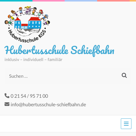
Hubertusschule Schiefbahn
inklusiv – individuell – familiär
Suchen
nach:
0 21 54 / 95 71 00
info@hubertusschule-schiefbahn.de