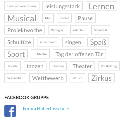
Lernen
leistungsstark
Laternenausstellung
Musical
Pause
Mut
Padlet
Projektwoche
Pädagogi
rutschen
Schulfest
Spaß
Schultüte
singen
schwimmen
Sport
Tag der offenen Tür
St.Martin
tanzen
Theater
Talente
tauchen
Vorstellung
Zirkus
Wettbewerb
Wasserball
Willich
FACEBOOK GRUPPE
Forum Hubertusschule