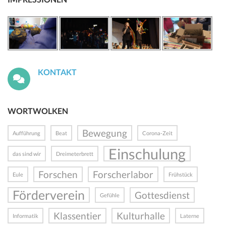
KONTAKT
WORTWOLKEN
Bewegung
Aufführung
Beat
Corona-Zeit
Einschulung
das sind wir
Dreimeterbrett
Forschen
Forscherlabor
Eule
Frühstück
Förderverein
Gottesdienst
Gefühle
Klassentier
Kulturhalle
Informatik
Laterne