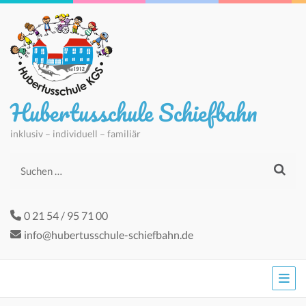
Hubertusschule Schiefbahn
inklusiv – individuell – familiär
Suchen
nach:
0 21 54 / 95 71 00
info@hubertusschule-schiefbahn.de