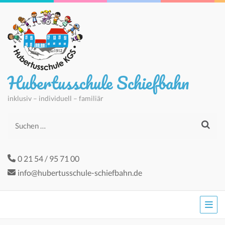
Hubertusschule Schiefbahn
inklusiv – individuell – familiär
Suchen
nach:
0 21 54 / 95 71 00
info@hubertusschule-schiefbahn.de