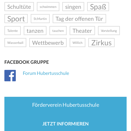
Spaß
Schultüte
singen
schwimmen
Sport
Tag der offenen Tür
St.Martin
tanzen
Theater
Talente
tauchen
Vorstellung
Zirkus
Wettbewerb
Wasserball
Willich
FACEBOOK GRUPPE
Forum Hubertusschule
Förderverein Hubertusschule
JETZT INFORMIEREN