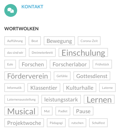
KONTAKT
WORTWOLKEN
Bewegung
Aufführung
Beat
Corona-Zeit
Einschulung
das sind wir
Dreimeterbrett
Forschen
Forscherlabor
Eule
Frühstück
Förderverein
Gottesdienst
Gefühle
Klassentier
Kulturhalle
Informatik
Laterne
Lernen
leistungsstark
Laternenausstellung
Musical
Pause
Mut
Padlet
Projektwoche
Pädagogi
rutschen
Schulfest