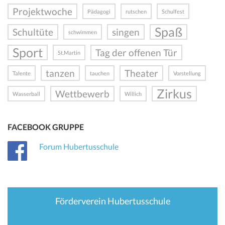
Projektwoche
Pädagogi
rutschen
Schulfest
Spaß
Schultüte
singen
schwimmen
Sport
Tag der offenen Tür
St.Martin
tanzen
Theater
Talente
tauchen
Vorstellung
Zirkus
Wettbewerb
Wasserball
Willich
FACEBOOK GRUPPE
Forum Hubertusschule
Förderverein Hubertusschule