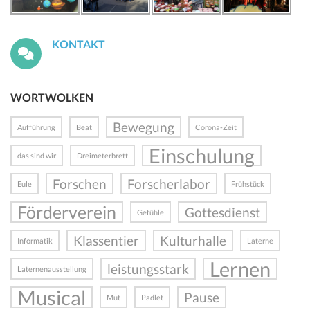
KONTAKT
WORTWOLKEN
Bewegung
Aufführung
Beat
Corona-Zeit
Einschulung
das sind wir
Dreimeterbrett
Forschen
Forscherlabor
Eule
Frühstück
Förderverein
Gottesdienst
Gefühle
Klassentier
Kulturhalle
Informatik
Laterne
Lernen
leistungsstark
Laternenausstellung
Musical
Pause
Mut
Padlet