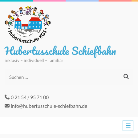
Hubertusschule Schiefbahn
inklusiv – individuell – familiär
Suchen
nach:
0 21 54 / 95 71 00
info@hubertusschule-schiefbahn.de