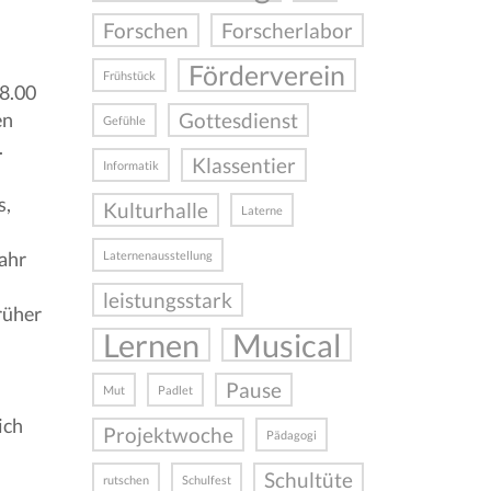
Forschen
Forscherlabor
Förderverein
Frühstück
 8.00
en
Gottesdienst
Gefühle
.
Klassentier
Informatik
s,
Kulturhalle
Laterne
ahr
Laternenausstellung
leistungsstark
rüher
Lernen
Musical
Pause
Mut
Padlet
ich
Projektwoche
Pädagogi
Schultüte
rutschen
Schulfest