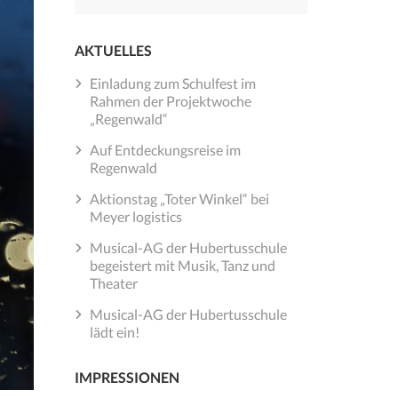
nach:
AKTUELLES
Einladung zum Schulfest im
Rahmen der Projektwoche
„Regenwald“
Auf Entdeckungsreise im
Regenwald
Aktionstag „Toter Winkel“ bei
Meyer logistics
Musical-AG der Hubertusschule
begeistert mit Musik, Tanz und
Theater
Musical-AG der Hubertusschule
lädt ein!
IMPRESSIONEN