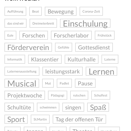
Bewegung
Aufführung
Beat
Corona-Zeit
Einschulung
das sind wir
Dreimeterbrett
Forschen
Forscherlabor
Eule
Frühstück
Förderverein
Gottesdienst
Gefühle
Klassentier
Kulturhalle
Informatik
Laterne
Lernen
leistungsstark
Laternenausstellung
Musical
Pause
Mut
Padlet
Projektwoche
Pädagogi
rutschen
Schulfest
Spaß
Schultüte
singen
schwimmen
Sport
Tag der offenen Tür
St.Martin