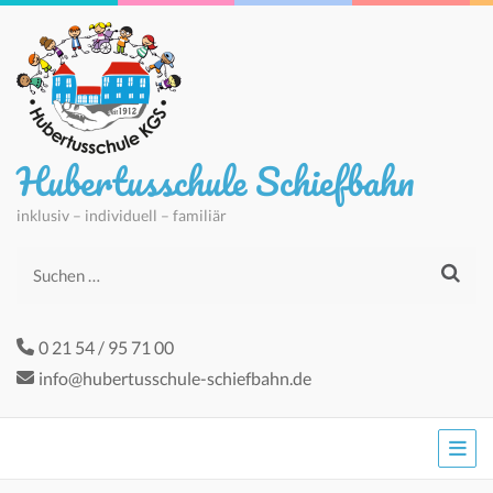
Hubertusschule Schiefbahn
inklusiv – individuell – familiär
Suchen
nach:
0 21 54 / 95 71 00
info@hubertusschule-schiefbahn.de