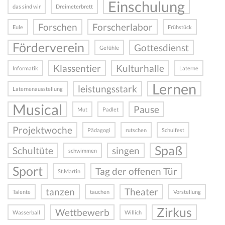
Einschulung
das sind wir
Dreimeterbrett
Forschen
Forscherlabor
Eule
Frühstück
Förderverein
Gottesdienst
Gefühle
Klassentier
Kulturhalle
Informatik
Laterne
Lernen
leistungsstark
Laternenausstellung
Musical
Pause
Mut
Padlet
Projektwoche
Pädagogi
rutschen
Schulfest
Spaß
Schultüte
singen
schwimmen
Sport
Tag der offenen Tür
St.Martin
tanzen
Theater
Talente
tauchen
Vorstellung
Zirkus
Wettbewerb
Wasserball
Willich