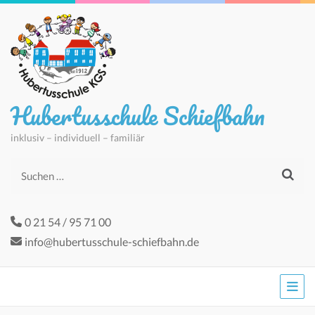
Hubertusschule Schiefbahn
inklusiv – individuell – familiär
Suchen
nach:
0 21 54 / 95 71 00
info@hubertusschule-schiefbahn.de