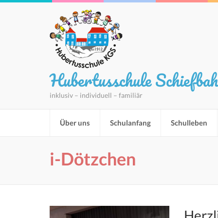
Hubertusschule Schiefba
inklusiv – individuell – familiär
Über uns
Schulanfang
Schulleben
i-Dötzchen
Herzl