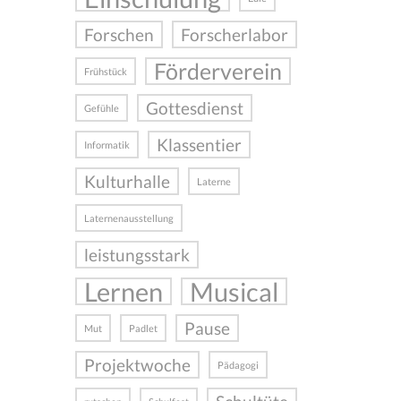
Forschen
Forscherlabor
Förderverein
Frühstück
Gottesdienst
Gefühle
Klassentier
Informatik
Kulturhalle
Laterne
Laternenausstellung
leistungsstark
Lernen
Musical
Pause
Mut
Padlet
Projektwoche
Pädagogi