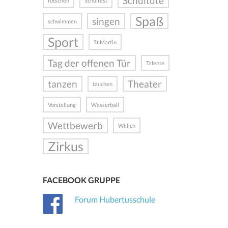
Schultüte
rutschen
Schulfest
Spaß
singen
schwimmen
Sport
St.Martin
Tag der offenen Tür
Talente
tanzen
Theater
tauchen
Vorstellung
Wasserball
Wettbewerb
Willich
Zirkus
FACEBOOK GRUPPE
Forum Hubertusschule