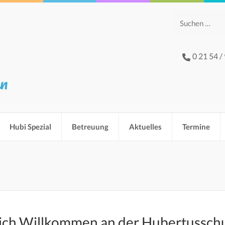
Suchen
nach:
0 21 54 /
hn
Hubi Spezial
Betreuung
Aktuelles
Termine
ich Willkommen an der Hubertussch