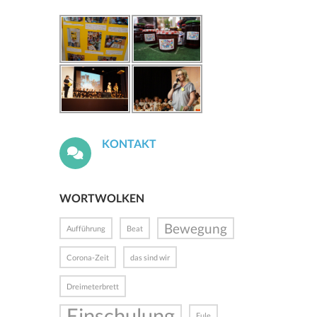
KONTAKT
WORTWOLKEN
Bewegung
Aufführung
Beat
Corona-Zeit
das sind wir
Dreimeterbrett
Einschulung
Eule