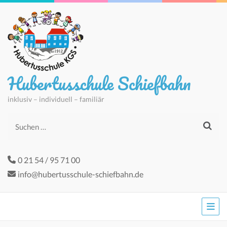
Hubertusschule Schiefbahn
inklusiv – individuell – familiär
Suchen
nach:
0 21 54 / 95 71 00
info@hubertusschule-schiefbahn.de