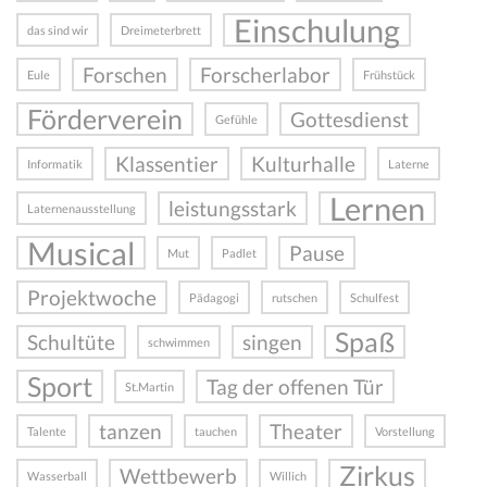
Einschulung
das sind wir
Dreimeterbrett
Forschen
Forscherlabor
Eule
Frühstück
Förderverein
Gottesdienst
Gefühle
Klassentier
Kulturhalle
Informatik
Laterne
Lernen
leistungsstark
Laternenausstellung
Musical
Pause
Mut
Padlet
Projektwoche
Pädagogi
rutschen
Schulfest
Spaß
Schultüte
singen
schwimmen
Sport
Tag der offenen Tür
St.Martin
tanzen
Theater
Talente
tauchen
Vorstellung
Zirkus
Wettbewerb
Wasserball
Willich