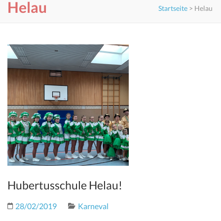
Helau
Startseite
>
Helau
Hubertusschule Helau!
28/02/2019
Karneval