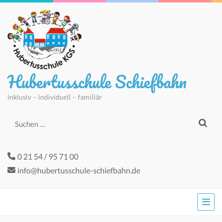
Hubertusschule Schiefbahn
inklusiv – individuell – familiär
Suchen
nach:
0 21 54 / 95 71 00
info@hubertusschule-schiefbahn.de