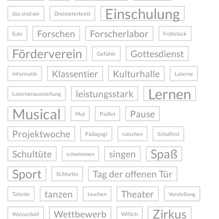
Einschulung
das sind wir
Dreimeterbrett
Forschen
Forscherlabor
Eule
Frühstück
Förderverein
Gottesdienst
Gefühle
Klassentier
Kulturhalle
Informatik
Laterne
Lernen
leistungsstark
Laternenausstellung
Musical
Pause
Mut
Padlet
Projektwoche
Pädagogi
rutschen
Schulfest
Spaß
Schultüte
singen
schwimmen
Sport
Tag der offenen Tür
St.Martin
tanzen
Theater
Talente
tauchen
Vorstellung
Zirkus
Wettbewerb
Wasserball
Willich