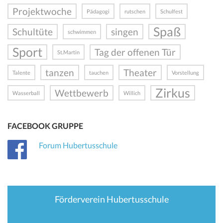
Projektwoche
Pädagogi
rutschen
Schulfest
Spaß
Schultüte
singen
schwimmen
Sport
Tag der offenen Tür
St.Martin
tanzen
Theater
Talente
tauchen
Vorstellung
Zirkus
Wettbewerb
Wasserball
Willich
FACEBOOK GRUPPE
Forum Hubertusschule
Förderverein Hubertusschule