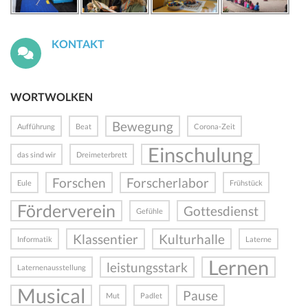
KONTAKT
WORTWOLKEN
Bewegung
Aufführung
Beat
Corona-Zeit
Einschulung
das sind wir
Dreimeterbrett
Forschen
Forscherlabor
Eule
Frühstück
Förderverein
Gottesdienst
Gefühle
Klassentier
Kulturhalle
Informatik
Laterne
Lernen
leistungsstark
Laternenausstellung
Musical
Pause
Mut
Padlet