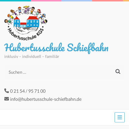
Hubertusschule Schiefbahn
inklusiv – individuell – familiär
Suchen
nach:
0 21 54 / 95 71 00
info@hubertusschule-schiefbahn.de