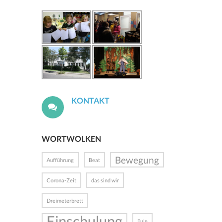
KONTAKT
WORTWOLKEN
Bewegung
Aufführung
Beat
Corona-Zeit
das sind wir
Dreimeterbrett
Einschulung
Eule