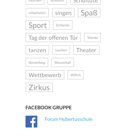
Schultüte
rutschen
Schulfest
Spaß
singen
schwimmen
Sport
St.Martin
Tag der offenen Tür
Talente
tanzen
Theater
tauchen
Vorstellung
Wasserball
Wettbewerb
Willich
Zirkus
FACEBOOK GRUPPE
Forum Hubertusschule