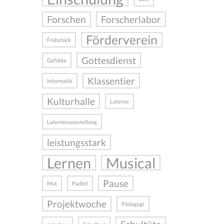
Forschen
Forscherlabor
Förderverein
Frühstück
Gottesdienst
Gefühle
Klassentier
Informatik
Kulturhalle
Laterne
Laternenausstellung
leistungsstark
Lernen
Musical
Pause
Mut
Padlet
Projektwoche
Pädagogi