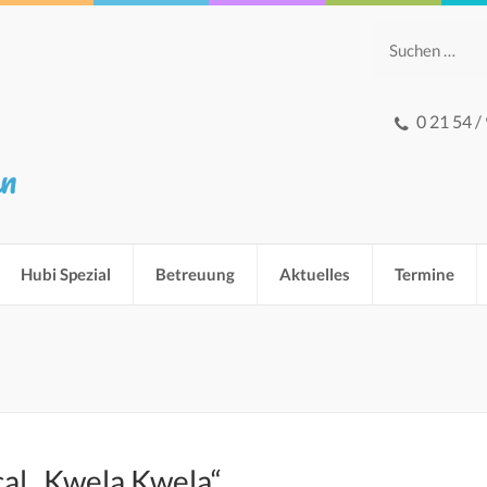
Suchen
nach:
0 21 54 /
hn
Hubi Spezial
Betreuung
Aktuelles
Termine
al „Kwela Kwela“