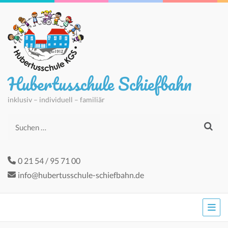
Hubertusschule Schiefbahn
inklusiv – individuell – familiär
Suchen
nach:
0 21 54 / 95 71 00
info@hubertusschule-schiefbahn.de