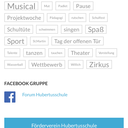
Musical
Pause
Mut
Padlet
Projektwoche
Pädagogi
rutschen
Schulfest
Spaß
Schultüte
singen
schwimmen
Sport
Tag der offenen Tür
St.Martin
tanzen
Theater
Talente
tauchen
Vorstellung
Zirkus
Wettbewerb
Wasserball
Willich
FACEBOOK GRUPPE
Forum Hubertusschule
Förderverein Hubertusschule