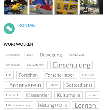
KONTAKT
WORTWOLKEN
Bewegung
Aufführung
Beat
Corona-Zeit
Einschulung
das sind wir
Dreimeterbrett
Forschen
Forscherlabor
Eule
Frühstück
Förderverein
Gottesdienst
Gefühle
Klassentier
Kulturhalle
Informatik
Laterne
Lernen
leistungsstark
Laternenausstellung