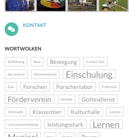
KONTAKT
WORTWOLKEN
Bewegung
Aufführung
Beat
Corona-Zeit
Einschulung
das sind wir
Dreimeterbrett
Forschen
Forscherlabor
Eule
Frühstück
Förderverein
Gottesdienst
Gefühle
Klassentier
Kulturhalle
Informatik
Laterne
Lernen
leistungsstark
Laternenausstellung
Musical
Pause
Mut
Padlet