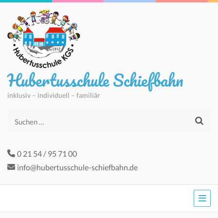
Hubertusschule Schiefbahn
inklusiv – individuell – familiär
Suchen
nach:
0 21 54 / 95 71 00
info@hubertusschule-schiefbahn.de