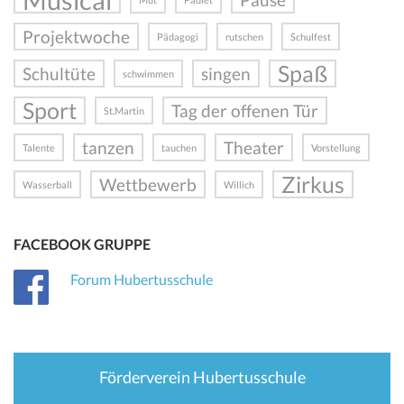
Projektwoche
Pädagogi
rutschen
Schulfest
Spaß
Schultüte
singen
schwimmen
Sport
Tag der offenen Tür
St.Martin
tanzen
Theater
Talente
tauchen
Vorstellung
Zirkus
Wettbewerb
Wasserball
Willich
FACEBOOK GRUPPE
Forum Hubertusschule
Förderverein Hubertusschule