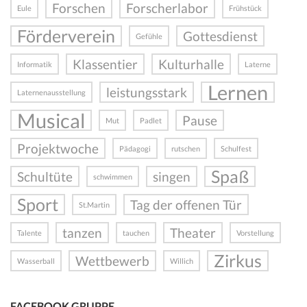
Forschen
Forscherlabor
Eule
Frühstück
Förderverein
Gottesdienst
Gefühle
Klassentier
Kulturhalle
Informatik
Laterne
Lernen
leistungsstark
Laternenausstellung
Musical
Pause
Mut
Padlet
Projektwoche
Pädagogi
rutschen
Schulfest
Spaß
Schultüte
singen
schwimmen
Sport
Tag der offenen Tür
St.Martin
tanzen
Theater
Talente
tauchen
Vorstellung
Zirkus
Wettbewerb
Wasserball
Willich
FACEBOOK GRUPPE