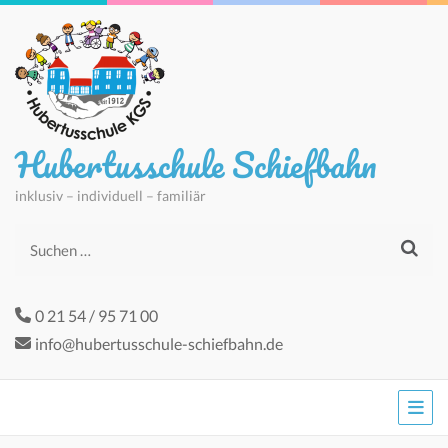
Hubertusschule Schiefbahn
inklusiv – individuell – familiär
Suchen
nach:
0 21 54 / 95 71 00
info@hubertusschule-schiefbahn.de